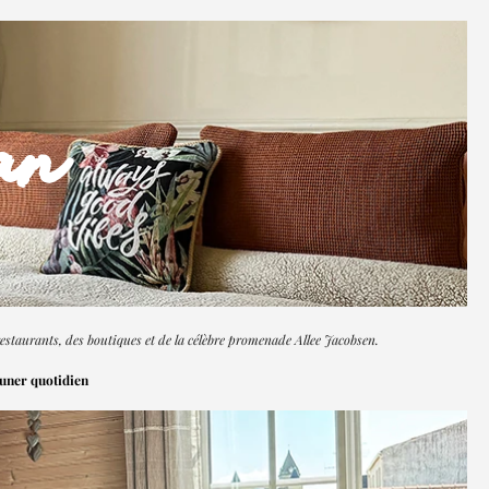
an
estaurants, des boutiques et de la célèbre promenade Allee Jacobsen.
euner quotidien