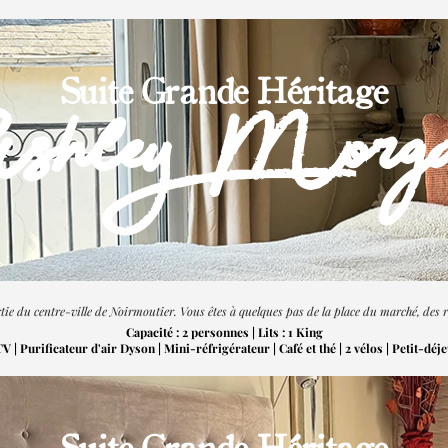
Suite Grande Héritage
shley Morg
ie du centre-ville de Noirmoutier. Vous êtes à quelques pas de la place du marché, des r
Capacité : 2 personnes | Lits : 1 King
 | Purificateur d'air Dyson | Mini-réfrigérateur | Café et thé | 2
vélos | Petit-déj
Suite Grande Héritage