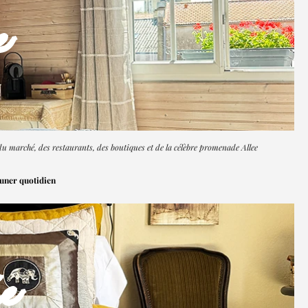
e
u marché, des restaurants, des boutiques et de la célèbre promenade Allee
euner quotidien
e