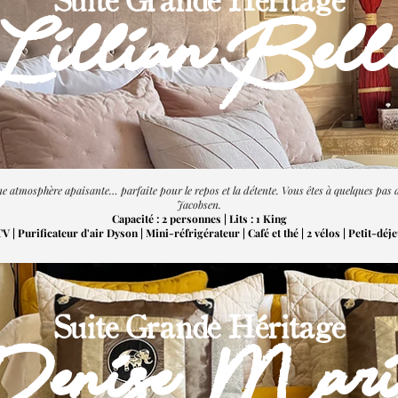
Lillian Bell
atmosphère apaisante… parfaite pour le repos et la détente. Vous êtes à quelques pas d
Jacobsen.
Capacité : 2 personnes | Lits : 1 King
 | Purificateur d'air Dyson | Mini-réfrigérateur | Café et thé | 2
vélos | Petit-déj
Suite Grande Héritage
Denise Mari