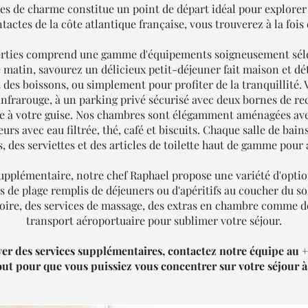
es de charme constitue un point de départ idéal pour explorer 
intactes de la côte atlantique française, vous trouverez à la foi
perties comprend une gamme d'équipements soigneusement séle
matin, savourez un délicieux petit-déjeuner fait maison et d
et des boissons, ou simplement pour profiter de la tranquillité
infrarouge, à un parking privé sécurisé avec deux bornes de re
île à votre guise. Nos chambres sont élégamment aménagées avec
ateurs avec eau filtrée, thé, café et biscuits. Chaque salle de ba
 des serviettes et des articles de toilette haut de gamme pour
plémentaire, notre chef Raphael propose une variété d'option
as de plage remplis de déjeuners ou d'apéritifs au coucher du 
a Loire, des services de massage, des extras en chambre comme 
transport aéroportuaire pour sublimer votre séjour.
ver des services supplémentaires, contactez notre équipe au +
ut pour que vous puissiez vous concentrer sur votre séjour 