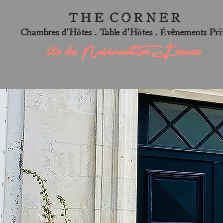
T H E C O R N E R
Chambres d'Hôtes . Table d'Hôtes . Évènements Pri
ile de Noirmoutier, France