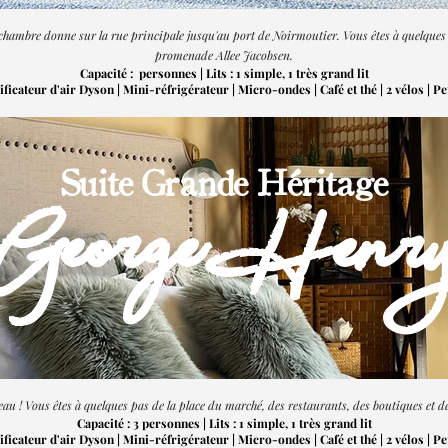
 chambre donne sur la rue principale jusqu'au port de Noirmoutier. Vous êtes à quelques 
promenade Allee Jacobsen.
Capacité : personnes | Lits : 1 simple, 1 très grand lit
ficateur d'air Dyson | Mini-réfrigérateur | Micro-ondes | Café et thé | 2
vélos | P
Suite Grande Héritage
George Henr
eau ! Vous êtes à quelques pas de la place du marché, des restaurants, des boutiques et 
Capacité : 3 personnes | Lits : 1 simple, 1 très grand lit
ficateur d'air Dyson | Mini-réfrigérateur | Micro-ondes | Café et thé | 2
vélos | P